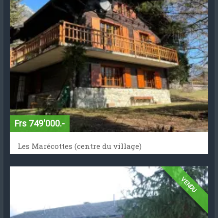
Frs 749'000.-
Les Marécottes (centre du village)
VENDU